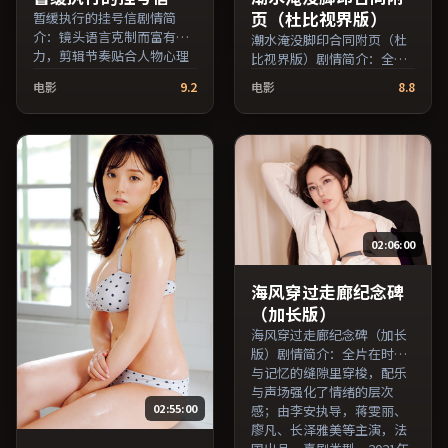
索。）
页（杜比视界版）
暂缓执行的挂号信剧情简
介：镜头语言克制而富有张
潮水淹没脚印合同附页（杜
力，剪辑节奏贴合人物心理
比视界版）剧情简介：全片
的起伏；由理查德·林克莱
在时间与记忆的缝隙里穿
电影
9.2
电影
8.8
特执导，刘亦菲、鲁妮·玛
梭，配乐与声场强化了情绪
拉、王俊凯等主演，泰国出
的层次感；由郭帆执导，周
品，动作类型，2025年上映
迅、张子枫、周冬雨等主
/ 2025年11月7日于泰国地区
演，中国香港出品，动作类
院线首映，网络平台同步更
型，2018年上映 / 2018年1
新片源。推荐给喜爱现实主
月2日于中国香港地区院线首
义叙事与人文关怀题材的影
映，网络平台同步更新片
迷。（国产影视资源大全免
源。欢迎结合演员代表作与
费条目索引，支持片名与演
02:06:00
导演序列作品一并检索观
员交叉检索。）
看。（国产影视资源大全免
费条目索引，支持片名与演
海风穿过走廊纪念碑
员交叉检索。）
（加长版）
海风穿过走廊纪念碑（加长
版）剧情简介：全片在时间
与记忆的缝隙里穿梭，配乐
与声场强化了情绪的层次
02:55:00
感；由李安执导，蒋雯丽、
廖凡、长泽雅美等主演，法