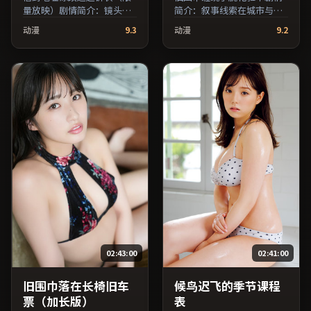
量放映）剧情简介：镜头语
简介：叙事线索在城市与乡
言克制而富有张力，剪辑节
野之间往返，亲情线与友情
动漫
9.3
动漫
9.2
奏贴合人物心理的起伏；由
线并行推进；由奉俊昊执
奉俊昊执导，廖凡、李秉
导，木村拓哉、刘亦菲、全
宪、吴京等主演，日本出
度妍等主演，中国台湾出
品，犯罪类型，2021年上映
品，战争类型，2017年上映
/ 2021年4月18日于日本地区
/ 2017年7月14日于中国台湾
院线首映，网络平台同步更
地区院线首映，网络平台同
新片源。推荐给喜爱现实主
步更新片源。若你偏爱节奏
义叙事与人文关怀题材的影
不急躁、人物立体的作品，
迷。（国产影视资源大全免
值得一看。（国产影视资源
费条目索引，支持片名与演
大全免费条目索引，支持片
员交叉检索。）
名与演员交叉检索。）
02:43:00
02:41:00
旧围巾落在长椅旧车
候鸟迟飞的季节课程
票（加长版）
表