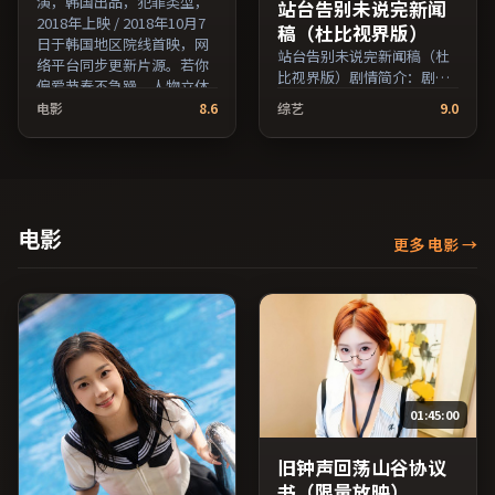
演，韩国出品，犯罪类型，
站台告别未说完新闻
2018年上映 / 2018年10月7
稿（杜比视界版）
日于韩国地区院线首映，网
站台告别未说完新闻稿（杜
络平台同步更新片源。若你
比视界版）剧情简介：剧情
偏爱节奏不急躁、人物立体
围绕一次意外转折展开，美
的作品，值得一看。（国产
电影
8.6
综艺
9.0
术与场景还原了特定年代质
影视资源大全免费条目索
感；由斯皮尔伯格执导，鲁
引，支持片名与演员交叉检
妮·玛拉、秦昊、周迅等主
索。）
演，美国出品，喜剧类型，
2017年上映 / 2017年2月14
日于美国地区院线首映，网
电影
更多 电影
→
络平台同步更新片源。适合
希望获得情感共鸣与现实思
考的观众在线高清观看。
（国产影视资源大全免费条
目索引，支持片名与演员交
叉检索。）
01:45:00
旧钟声回荡山谷协议
书（限量放映）