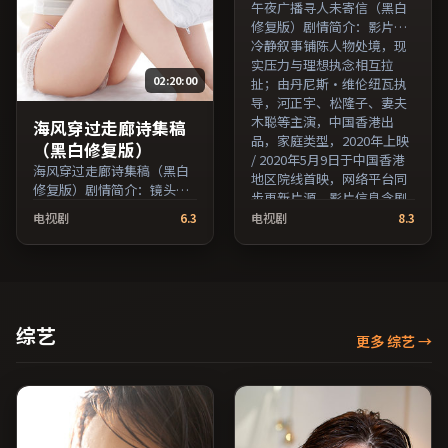
午夜广播寻人未寄信（黑白
修复版）剧情简介：影片以
冷静叙事铺陈人物处境，现
实压力与理想执念相互拉
02:20:00
扯；由丹尼斯·维伦纽瓦执
导，河正宇、松隆子、妻夫
木聪等主演，中国香港出
海风穿过走廊诗集稿
品，家庭类型，2020年上映
（黑白修复版）
/ 2020年5月9日于中国香港
海风穿过走廊诗集稿（黑白
地区院线首映，网络平台同
修复版）剧情简介：镜头语
步更新片源。影片信息含剧
言克制而富有张力，剪辑节
情简介与主创阵容，便于检
电视剧
6.3
电视剧
8.3
奏贴合人物心理的起伏；由
索与比对。（国产影视资源
贾樟柯执导，廖凡、鲁妮·
大全免费条目索引，支持片
玛拉、长泽雅美等主演，法
名与演员交叉检索。）
国出品，科幻类型，2016年
上映 / 2016年5月1日于法国
地区院线首映，网络平台同
综艺
更多 综艺
→
步更新片源。推荐给喜爱现
实主义叙事与人文关怀题材
的影迷。（国产影视资源大
全免费条目索引，支持片名
与演员交叉检索。）