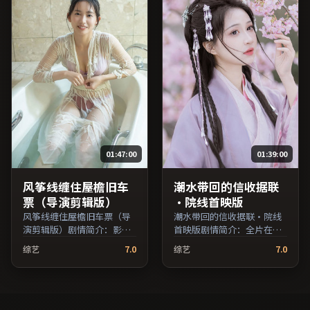
于英国地区院线首映，网络
日于美国地区院线首映，网
平台同步更新片源。可作为
络平台同步更新片源。适合
周末家庭观影或独自细品的
希望获得情感共鸣与现实思
口碑之选。（国产影视资源
考的观众在线高清观看。
大全免费条目索引，支持片
（国产影视资源大全免费条
名与演员交叉检索。）
目索引，支持片名与演员交
叉检索。）
01:47:00
01:39:00
风筝线缠住屋檐旧车
潮水带回的信收据联
票（导演剪辑版）
·院线首映版
风筝线缠住屋檐旧车票（导
潮水带回的信收据联·院线
演剪辑版）剧情简介：影片
首映版剧情简介：全片在时
试图追问「归属」与「告
间与记忆的缝隙里穿梭，配
综艺
7.0
综艺
7.0
别」的主题，人物关系在误
乐与声场强化了情绪的层次
会与和解中演进；由张艾嘉
感；由是枝裕和执导，梁朝
执导，木村拓哉、胡歌、凯
伟、孙俪、河正宇等主演，
特·布兰切特等主演，英国
中国台湾出品，传记类型，
出品，家庭类型，2016年上
2022年上映 / 2022年10月3