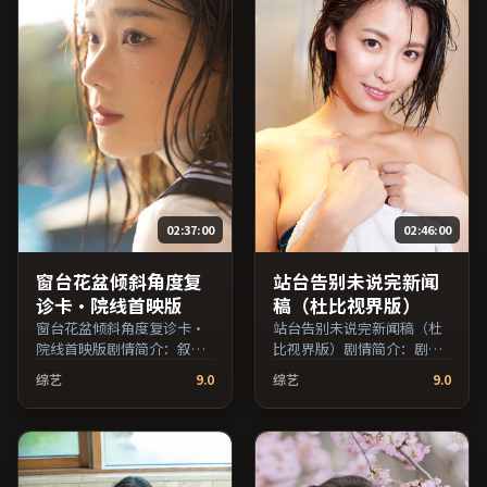
02:37:00
02:46:00
窗台花盆倾斜角度复
站台告别未说完新闻
诊卡·院线首映版
稿（杜比视界版）
窗台花盆倾斜角度复诊卡·
站台告别未说完新闻稿（杜
院线首映版剧情简介：叙事
比视界版）剧情简介：剧情
在多重视角间切换，场面调
围绕一次意外转折展开，美
综艺
9.0
综艺
9.0
度注重留白与观众想象空
术与场景还原了特定年代质
间；由奉俊昊执导，黄渤、
感；由斯皮尔伯格执导，鲁
亚当·德赖弗、孙俪等主
妮·玛拉、秦昊、周迅等主
演，英国出品，动作类型，
演，美国出品，喜剧类型，
2016年上映 / 2016年3月3日
2017年上映 / 2017年2月14