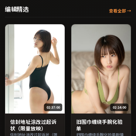
映 / 2016年11月4日于英国地
日于中国台湾地区院线首
编辑精选
查看全部
→
区院线首映，网络平台同步
映，网络平台同步更新片
更新片源。适合关注表演细
源。欢迎结合演员代表作与
节与导演风格的深度观影人
导演序列作品一并检索观
群。（国产影视资源大全免
看。（国产影视资源大全免
费条目索引，支持片名与演
费条目索引，支持片名与演
员交叉检索。）
员交叉检索。）
02:37:00
02:14:00
信封地址涂改过起诉
旧围巾缠绕手腕化验
状（限量放映）
单
信封地址涂改过起诉状（限
旧围巾缠绕手腕化验单剧情