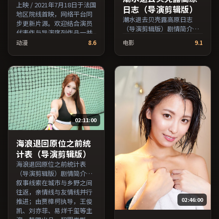
上映 / 2021年7月18日于法国
日志（导演剪辑版）
地区院线首映，网络平台同
潮水退去贝壳露高原日志
步更新片源。欢迎结合演员
（导演剪辑版）剧情简介：
代表作与导演序列作品一并
叙事线索在城市与乡野之间
检索观看。（国产影视资源
动漫
8.6
电影
9.1
往返，亲情线与友情线并行
大全免费条目索引，支持片
推进；由朴赞郁执导，吴
名与演员交叉检索。）
京、秦昊、易烊千玺等主
演，日本出品，悬疑类型，
2022年上映 / 2022年5月27
日于日本地区院线首映，网
络平台同步更新片源。若你
偏爱节奏不急躁、人物立体
02:11:00
的作品，值得一看。（国产
影视资源大全免费条目索
引，支持片名与演员交叉检
海浪退回原位之前统
索。）
计表（导演剪辑版）
海浪退回原位之前统计表
（导演剪辑版）剧情简介：
叙事线索在城市与乡野之间
往返，亲情线与友情线并行
02:46:00
推进；由贾樟柯执导，王俊
凯、刘亦菲、易烊千玺等主