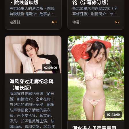
·院线首映版
铭（字幕修订版）
写给陌生人的漂流瓶·院线
备忘录里未勾选墓志铭（字
首映版剧情简介：故事从一
幕修订版）剧情简介：节奏
场偶然相遇切入，时代变迁
在沉静与爆发之间交替，悬
电视剧
6.3
动漫
6.7
作为隐性背景贯穿始终；由
念逐步揭开却保留开放式回
杜琪峰执导，妻夫木聪、梁
味；由维伦纽瓦执导，全度
朝伟、汤唯等主演，中国台
妍、蒋雯丽、沈腾等主演，
湾出品，冒险类型，2016年
泰国出品，科幻类型，2018
上映 / 2016年12月16日于中
年上映 / 2018年6月15日于泰
国台湾地区院线首映，网络
国地区院线首映，网络平台
平台同步更新片源。上线后
同步更新片源。整体观感沉
可持续关注影片评分与观众
稳耐看，适合反复品味台词
02:06:00
口碑走势。（国产影视资源
与镜头。（国产影视资源大
大全免费条目索引，支持片
全免费条目索引，支持片名
名与演员交叉检索。）
与演员交叉检索。）
海风穿过走廊纪念碑
（加长版）
海风穿过走廊纪念碑（加长
版）剧情简介：全片在时间
与记忆的缝隙里穿梭，配乐
与声场强化了情绪的层次
02:41:00
感；由李安执导，蒋雯丽、
廖凡、长泽雅美等主演，法
国出品，喜剧类型，2021年
潮水退去贝壳露高原