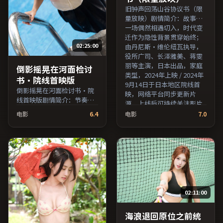
旧钟声回荡山谷协议书（限
量放映）剧情简介：故事从
一场偶然相遇切入，时代变
迁作为隐性背景贯穿始终；
02:25:00
由丹尼斯·维伦纽瓦执导，
役所广司、长泽雅美、蒋雯
丽等主演，日本出品，家庭
倒影摇晃在河面检讨
类型，2024年上映 / 2024年
书·院线首映版
9月14日于日本地区院线首
倒影摇晃在河面检讨书·院
映，网络平台同步更新片
线首映版剧情简介：节奏在
源。上线后可持续关注影片
沉静与爆发之间交替，悬念
评分与观众口碑走势。（国
电影
6.4
电影
7.0
逐步揭开却保留开放式回
产影视资源大全免费条目索
味；由诺兰执导，马修·麦
引，支持片名与演员交叉检
康纳、易烊千玺、倪妮等主
索。）
演，美国出品，传记类型，
2017年上映 / 2017年4月15
日于美国地区院线首映，网
络平台同步更新片源。整体
观感沉稳耐看，适合反复品
02:11:00
味台词与镜头。（国产影视
资源大全免费条目索引，支
持片名与演员交叉检索。）
海浪退回原位之前统