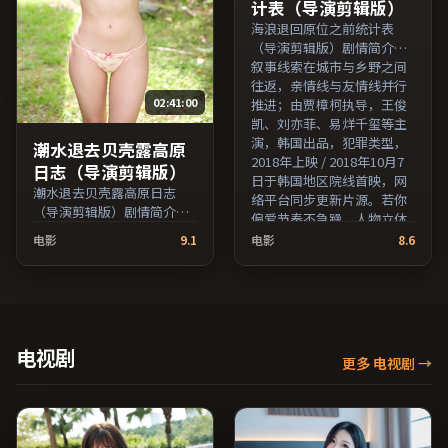
计表（导演剪辑版）
海浪退回原位之前统计表
（导演剪辑版）剧情简介：
叙事线索在城市与乡野之间
往返，亲情线与友情线并行
02:41:00
推进；由贾樟柯执导，王俊
凯、刘亦菲、易烊千玺等主
演，韩国出品，犯罪类型，
潮水退去贝壳露高原
2018年上映 / 2018年10月7
日志（导演剪辑版）
日于韩国地区院线首映，网
潮水退去贝壳露高原日志
络平台同步更新片源。若你
（导演剪辑版）剧情简介：
偏爱节奏不急躁、人物立体
叙事线索在城市与乡野之间
的作品，值得一看。（国产
电影
9.1
电影
8.6
往返，亲情线与友情线并行
影视资源大全免费条目索
推进；由朴赞郁执导，吴
引，支持片名与演员交叉检
京、秦昊、易烊千玺等主
索。）
演，日本出品，悬疑类型，
2022年上映 / 2022年5月27
日于日本地区院线首映，网
电视剧
更多 电视剧
→
络平台同步更新片源。若你
偏爱节奏不急躁、人物立体
的作品，值得一看。（国产
影视资源大全免费条目索
引，支持片名与演员交叉检