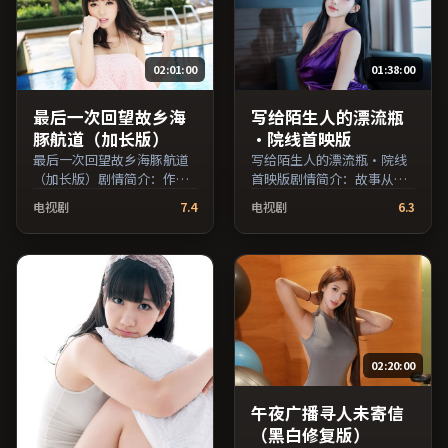
索。）
02:01:00
01:38:00
最后一次回望故乡海
写给陌生人的漂流瓶
豚航道（加长版）
·院线首映版
最后一次回望故乡海豚航道
写给陌生人的漂流瓶·院线
（加长版）剧情简介：作品
首映版剧情简介：故事从一
关注边缘群体的日常抉择，
场偶然相遇切入，时代变迁
电视剧
7.4
电视剧
6.3
影像质感兼顾院线观感与流
作为隐性背景贯穿始终；由
媒体清晰度；由斯皮尔伯格
杜琪峰执导，妻夫木聪、梁
执导，吴京、李秉宪、河正
朝伟、汤唯等主演，中国台
宇等主演，中国香港出品，
湾出品，冒险类型，2016年
战争类型，2016年上映 /
上映 / 2016年12月16日于中
2016年6月16日于中国香港
国台湾地区院线首映，网络
地区院线首映，网络平台同
平台同步更新片源。上线后
步更新片源。在网络平台播
可持续关注影片评分与观众
02:20:00
放时建议开启高清画质以获
口碑走势。（国产影视资源
得更佳细节。（国产影视资
大全免费条目索引，支持片
源大全免费条目索引，支持
名与演员交叉检索。）
午夜广播寻人未寄信
片名与演员交叉检索。）
（黑白修复版）