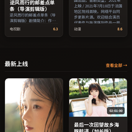
国出品，喜剧类型，2021年
逆风而行的邮差点单
上映 / 2021年7月18日于法国
条（导演剪辑版）
地区院线首映，网络平台同
逆风而行的邮差点单条（导
步更新片源。欢迎结合演员
演剪辑版）剧情简介：作品
代表作与导演序列作品一并
关注边缘群体的日常抉择，
检索观看。（国产影视资源
电视剧
6.3
动漫
8.6
影像质感兼顾院线观感与流
大全免费条目索引，支持片
媒体清晰度；由陈凯歌执
名与演员交叉检索。）
导，刘亦菲、黄渤、汤唯等
主演，日本出品，动作类
型，2018年上映 / 2018年1
月5日于日本地区院线首映，
最新上线
查看全部
→
网络平台同步更新片源。在
网络平台播放时建议开启高
清画质以获得更佳细节。
（国产影视资源大全免费条
目索引，支持片名与演员交
叉检索。）
02:01:00
最后一次回望故乡海
豚航道（加长版）