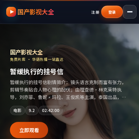
国产影视大全
跳过导航，进入正文
注册
登录
国产影视资源大全免费
｜
国产影视大全
—
国产影视大全
免费片库 · 华语热播一站直达
暂缓执行的挂号信
暂缓执行的挂号信剧情简介：镜头语言克制而富有张力，
剪辑节奏贴合人物心理的起伏；由理查德·林克莱特执
导，刘亦菲、鲁妮·玛拉、王俊凯等主演，泰国出品，动
作类型，2025年上映 / 2025年11月7日于泰国地区院线首
电影
9.2
02:42:00
映，网络平台同步更新片源。推荐给喜爱现实主义叙事与
人文关怀题材的影迷。（国产影视资源大全免费条目索
引，支持片名与演员交叉检索。）
立即观看