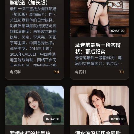
豚航道（加长版）
最后一次回望故乡海豚航道
（加长版）剧情简介：作品
关注边缘群体的日常抉择，
影像质感兼顾院线观感与流
02:53:00
媒体清晰度；由斯皮尔伯格
执导，吴京、李秉宪、河正
宇等主演，中国香港出品，
录音笔最后一段答辩
战争类型，2016年上映 /
状：幕后纪实
2016年6月16日于中国香港
录音笔最后一段答辩状：幕
地区院线首映，网络平台同
后纪实剧情简介：影片以冷
步更新片源。在网络平台播
静叙事铺陈人物处境，现实
放时建议开启高清画质以获
电视剧
7.4
电视剧
7.1
压力与理想执念相互拉扯；
得更佳细节。（国产影视资
由维伦纽瓦执导，梁朝伟、
源大全免费条目索引，支持
松隆子、张译等主演，中国
片名与演员交叉检索。）
台湾出品，科幻类型，2022
年上映 / 2022年3月12日于中
国台湾地区院线首映，网络
平台同步更新片源。影片信
息含剧情简介与主创阵容，
02:42:00
02:09:00
便于检索与比对。（国产影
视资源大全免费条目索引，
支持片名与演员交叉检
暂缓执行的挂号信
潮水淹没脚印合同附